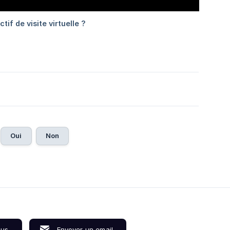
Oui
Non
ous
Envoyer un email