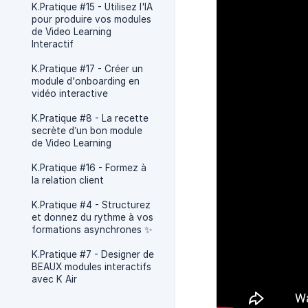
K.Pratique #15 - Utilisez l'IA
pour produire vos modules
de Video Learning
Interactif
K.Pratique #17 - Créer un
module d'onboarding en
vidéo interactive
K.Pratique #8 - La recette
secrète d’un bon module
de Video Learning
K.Pratique #16 - Formez à
la relation client
K.Pratique #4 - Structurez
et donnez du rythme à vos
formations asynchrones ✨
K.Pratique #7 - Designer de
BEAUX modules interactifs
avec K Air