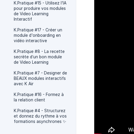
K.Pratique #15 - Utilisez l'IA
pour produire vos modules
de Video Learning
Interactif
K.Pratique #17 - Créer un
module d'onboarding en
vidéo interactive
K.Pratique #8 - La recette
secrète d’un bon module
de Video Learning
K.Pratique #7 - Designer de
BEAUX modules interactifs
avec K Air
K.Pratique #16 - Formez à
la relation client
K.Pratique #4 - Structurez
et donnez du rythme à vos
formations asynchrones ✨