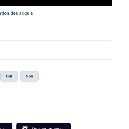
Oui
Non
ous
Envoyer un email