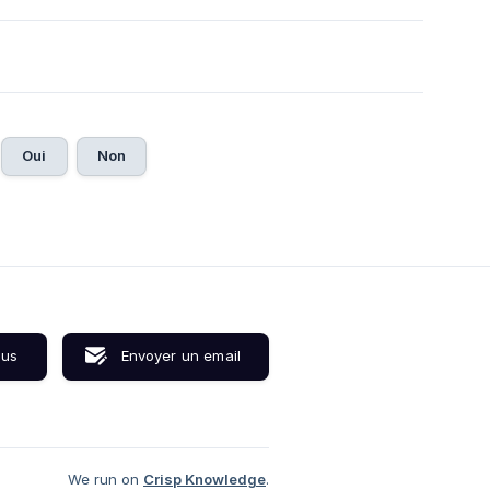
Oui
Non
ous
Envoyer un email
We run on
Crisp Knowledge
.