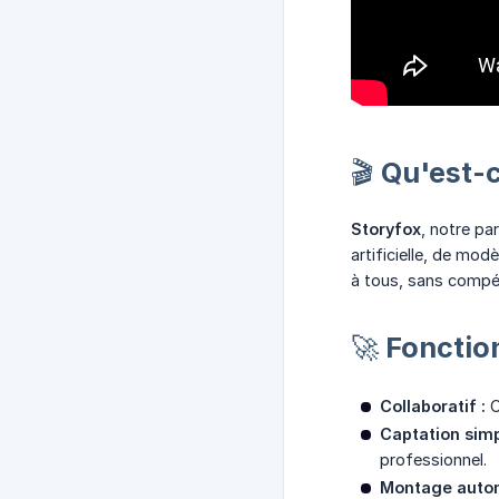
🎬 Qu'est-
Storyfox
, notre pa
artificielle, de mo
à tous, sans compé
🚀 Fonctio
Collaboratif :
C
Captation simp
professionnel.
Montage auto