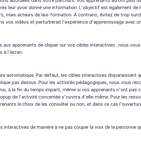
ons abordées dans votre parcours. Vos apprenants auront plus de fa
rès leur avoir donné une information. L'objectif est également de le
s, mais acteurs de leur formation. A contrario, évitez de trop surch
s vos vidéos et perturberait l'expérience d'apprentissage avec u
s aux apprenants de cliquer sur vos cibles interactives : nous vo
 à l'écran.
ture automatique. Par défaut, les cibles interactives disparaissent
clique pas dessus. Pour les activités pédagogiques, nous vous rec
si, à la fin du temps imparti, même si vos apprenants n'ont pas cli
popup de l'activité concernée s'ouvrira d'elle-même. Pour les res
enants le choix de les consulter ou non, et dans ce cas l'ouvertu
es interactives de manière à ne pas couper la voix de la personne q