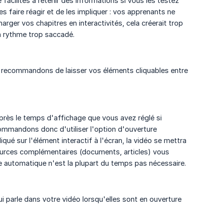
cilités à retenir des informations si vous les testez
s faire réagir et de les impliquer : vos apprenants ne
arger vos chapitres en interactivités, cela créerait trop
n rythme trop saccadé.
us recommandons de laisser vos éléments cliquables entre
 après le temps d'affichage que vous avez réglé si
ommandons donc d'utiliser l'option d'ouverture
qué sur l'élément interactif à l'écran, la vidéo se mettra
sources complémentaires (documents, articles) vous
re automatique n'est la plupart du temps pas nécessaire.
ui parle dans votre vidéo lorsqu'elles sont en ouverture