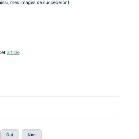
: ainsi, mes images se succéderont.
 cet
article
Oui
Non