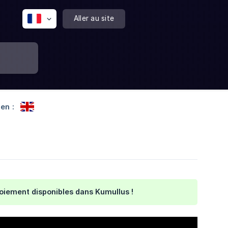
Aller au site
en :
loiement disponibles dans Kumullus !