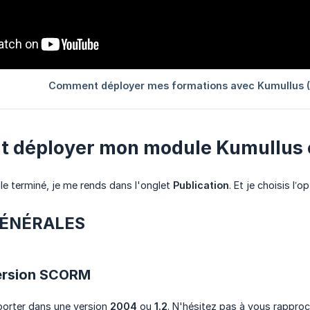
 déployer mon module Kumullus 
e terminé, je me rends dans l'onglet
Publication
. Et je choisis l’o
GÉNÉRALES
version SCORM
xporter dans une version
2004
ou
1.2
. N'hésitez pas à vous rappro