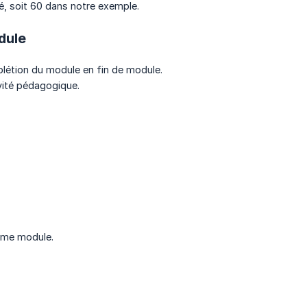
té, soit 60 dans notre exemple.
dule
plétion du module en fin de module.
ivité pédagogique.
même module.