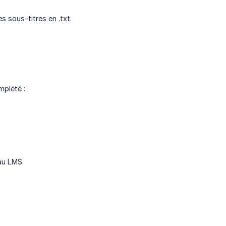
 sous-titres en .txt.
mplété :
au LMS.