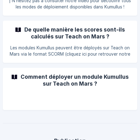
| N'hésitez pas à consulter notre vidéo pour découvrir tous
les modes de déploiement disponibles dans Kumullus !
Comment déployer mes formations avec Kumullus (SCORM,
publication web) Comment déployer mon module Kumullus
en format SCORM ? Une fois mon module terminé, je me
De quelle manière les scores sont-ils
rends dans l'onglet Publication. Et je choisis l’option
calculés sur Teach on Mars ?
SCORM. OP
Les modules Kumullus peuvent être déployés sur Teach on
Mars via le format SCORM (cliquez ici pour retrouver notre
tutoriel sur le déploiement de modules Kumullus sur Teach
on Mars). Une fois placés sur Teach on Mars, les modules
vous permettent d'afficher les performances de vos
Comment déployer un module Kumullus
apprenants lors de leur formation. Les données affichées
sur Teach on Mars ?
sont les suivantes : Temps passé : le temps passé vo