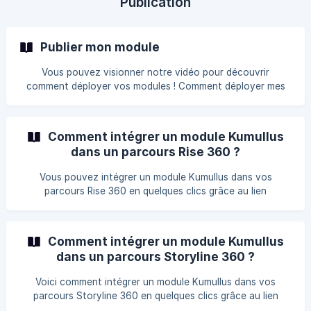
Publication
Publier mon module
Vous pouvez visionner notre vidéo pour découvrir
comment déployer vos modules ! Comment déployer mes
formations avec Kumullus (SCORM, publication web
Préambule : cette fonctionnalité et l'onglet Publication ne
sont disponibles que si vous disposez d'une licence avec
Comment intégrer un module Kumullus
droits de publications. Dans le cas contraire, vous
dans un parcours Rise 360 ?
bénéficiez uniquement de la possibilité d'exporter votre
module en Package autonome ou package SCORM dans
Vous pouvez intégrer un module Kumullus dans vos
l'onglet Exporter.
parcours Rise 360 en quelques clics grâce au lien
d'embeding disponible dans l'onglet Publication de vos
modules. Suivez la démonstration suivante pour découvrir
comment procéder : D'autres questions ? N'hésitez pas à
Comment intégrer un module Kumullus
nous envoyer un petit message sur le chat disponible en
dans un parcours Storyline 360 ?
bas à droite de votre écran !
Voici comment intégrer un module Kumullus dans vos
parcours Storyline 360 en quelques clics grâce au lien
d'embeding disponible dans l'onglet Publication de vos