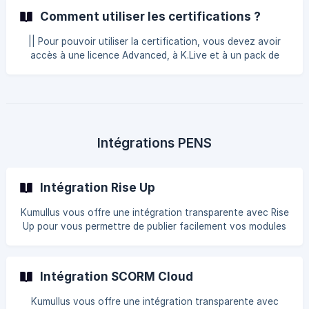
Comment utiliser les certifications ?
|| Pour pouvoir utiliser la certification, vous devez avoir
accès à une licence Advanced, à K.Live et à un pack de
certifications. Pour en savoir plus à ce sujet, n'hésitez pas
à nous contacter sur le chat. Activer la certification 1)
Définissez un score cible Pour activer la certification sur
votre module, vous devez avoir défini au préalable un
score cible dans l'onglet Préférences. ![Onglet Préférences
> Score cible](https://storage.crisp.chat/users/
Intégrations PENS
Intégration Rise Up
Kumullus vous offre une intégration transparente avec Rise
Up pour vous permettre de publier facilement vos modules
via le protocole PENS. La technologie PENS vous permet
d'envoyer vos packages SCORM directement sur votre
LMS, sans avoir à le télécharger sur votre ordinateur au
Intégration SCORM Cloud
préalable. Cette option est accessible pour les licences
Pro, Advanced et Ultimate. ** Ajouter une intégration vers
Kumullus vous offre une intégration transparente avec