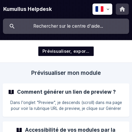
Kumullus Helpdesk
Prévisualiser, exporter, monitorer
Prévisualiser mon module
Comment générer un lien de preview ?
Dans l'onglet "Preview", je descends (scroll) dans ma page
pour voir la rubrique URL de preview, je clique sur Générer
l’URL: La date de Généré le... se met alors à jour. Je peux
cliquer sur le lien qui a été généré puis le copier/coller dans
une nouvelle fenêtre pour lancer la visualisation du module
Accessibilité de vos modules par la