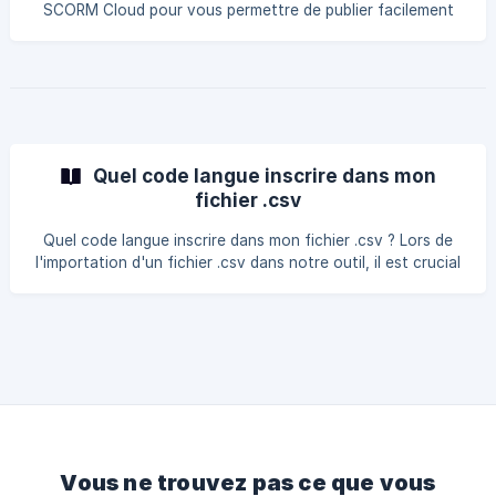
Rise Up Pour déployer votre module directement d
SCORM Cloud pour vous permettre de publier facilement
vos modules via le protocole PENS. La technologie PENS
vous permet d'envoyer vos packages SCORM directement
sur votre LMS, sans avoir à le télécharger sur votre
ordinateur au préalable. Cette option est accessible pour
les licences Pro, Advanced et Ultimate. ** Ajouter une
intégration vers SCORM Cloud Pour déployer votre module
direc
Quel code langue inscrire dans mon
fichier .csv
Quel code langue inscrire dans mon fichier .csv ? Lors de
l'importation d'un fichier .csv dans notre outil, il est crucial
de respecter le format des codes langues dans la colonne
dédiée à la langue de l'apprenant. Cette précision garantit
que les informations sont correctement prises en compte
et que chaque apprenant est ajouté sans erreurs dans
l'outil. Une erreur ou un format incorrect dans cette
colonne peut entraîner l'échec de l'importation du fichier.
Format attendu pour la colon
Vous ne trouvez pas ce que vous