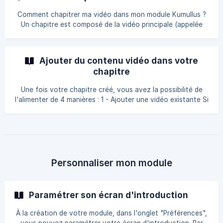
nom et la langue de votre module. ![]
(https://storage.crisp.chat/users/helpdesk/website/-/6/c/d
Comment chapitrer ma vidéo dans mon module Kumullus ?
Un chapitre est composé de la vidéo principale (appelée
aussi "vidéo socle") et de ses contenus interactifs.
Recommandation : un chapitre est composé d’une vidéo et
de trois cibles. Chaque chapitre dure environ 3 minutes.
Ajouter du contenu vidéo dans votre
Dans Chapitres, je clique sur le signe "+" Si je désire
chapitre
**déplacer,
Une fois votre chapitre créé, vous avez la possibilité de
l'alimenter de 4 manières : 1 - Ajouter une vidéo existante Si
vous posséder déjà une vidéo en format MP4 et que vous
souhaitez l'intégrer dans votre chapitre, cliquez sur
"Ajouter vidéo". Vous serez alors dirigé(e) vers votre
bibliothèque de médias. Si vous n'avez pas encore chargé
de vidéo dans votre bibliothèque, cl
Personnaliser mon module
Paramétrer son écran d'introduction
À la création de votre module, dans l'onglet "Préférences",