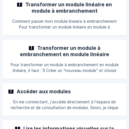
choisissez "Navigation libre à la 2ème lecture". Pour
Transformer un module linéaire en
découvrir quels sont les différents types de navigation,
module à embranchement
lisez [cet article](/fr/article/quel-t
Comment passer mon module linéaire à embranchement
Pour transformer un module linéaire en module à
embranchement, il faut : 1) Créer un "nouveau module" et
choisir "à embranchement" dans "type de module" 2)
Cliquer sur le plus afin de créer un nouveau chapitre à
Transformer un module à
partir d'un module existant" pour rechercher les chapitres
embranchement en module linéaire
de votre module linéaire ![](h
Pour transformer un module à embranchement en module
linéaire, il faut : 1) Créer un "nouveau module" et choisir
"linéaire" dans "type de module" 2) Cliquer sur le plus afin
de créer un "nouveau chapitre à partir d'un module
existant" pour rechercher les chapitres de votre module à
Accéder aux modules
embranchement ![]
(https://storage.crisp.chat/users/helpdesk/website/6cd1eb3
En me connectant, j'accède directement à l'espace de
2c6ece00/capture-dec
recherche et de consultation de modules. Sinon, je clique
sur l'onglet « Modules ». Si des modules sont déjà
existants, le nombre de modules sera indiqué (dans
l’exemple ci-dessus, l’information est : 33 modules). Je
Lire les informations visuelles sur la