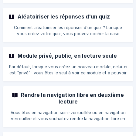
partie Miniatures des chapitres. Les miniatures des
chapitres correspondent aux vignettes représentant
chaque chapitre dans l'écran d'introduction et dans la
Aléatoiriser les réponses d'un quiz
timeline du module. En cochant "Génération automatique",
ces miniatures correspondent à une capture automatique
Comment aléatoiriser les réponses d'un quiz ? Lorsque
de la vidéo socle du cha
vous créez votre quiz, vous pouvez cocher la case
nommée "Aléatoiriser les réponses" afin d'affcher les
réponses possibles dans un ordre aléatoire. Rendez-vous
sur la preview pour voir le résultat !
Module privé, public, en lecture seule
Par défaut, lorsque vous créez un nouveau module, celui-ci
est "privé" : vous êtes le seul à voir ce module et à pouvoir
le modifier ou le supprimer. Si vous souhaitez que vos
collaborateurs, qui ont aussi une licence K.Air, puissent
utiliser votre module comme modèle pour créer leur propre
Rendre la navigation libre en deuxième
module, vous devez le passer en "public" (votre module est
lecture
"public" uniquement avec
Vous êtes en navigation semi-verrouillée ou en navigation
verrouillée et vous souhaitez rendre la navigation libre en
deuxième lecture ? Pour cela, rendez-vous dans l'onglet
"Export SCORM", puis dans la partie "Options avancées" et