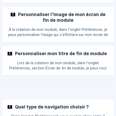
à l'action et sélectionne dans la liste déroulante
Redirection ou Téléchargement. Redirection Je renseigne le
"Texte du bouton"
Personnaliser l'image de mon écran de
fin de module
À la création de mon module, dans l'onglet Préférences, je
peux personnaliser l'image qui s'affichera sur mon écran de
fin de module. Je clique sur Modifier Image et j'insère une
image en .png ou .jpeg/.jpg. Je choisis une image plutôt
neutre car elle sera partiellement masquée par l'encadré
Personnaliser mon titre de fin de module
présentant les résultats. ![]
(https://storage.crisp.chat/users/helpdesk/websi
Lors de la création de mon module, dans l'onglet
Préférences, section Écran de fin de module, je peux tout
d'abord personnaliser le texte du Titre de mon écran de fin
de module de 225 caractères maximum espaces inclus. Je
me rends dans l'onglet preview pour vérifier l'affichage de
mon Titre, lors de l'apparition de mon écran de fin de
module : ![](https://storage.c
Quel type de navigation choisir ?