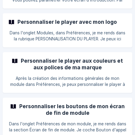
vous pouvez paramétrer votre écran d'introduction. Par
défaut, voilà comment est paramétré l'écran d'introduction
: 1° Vous pouvez choisir une image d'arrière-plan : Insérez
l'image de votre choix en cliquant sur le petit crayon qui
Personnaliser le player avec mon logo
apparait en haut à droite de l'image au passage de la souris
: Vous pouvez alors cha
Dans l'onglet Modules, dans Préférences, je me rends dans
la rubrique PERSONNALISATION DU PLAYER. Je peux ici
insérer mon logo. Le logo n'étant pas encapsulé, tous les
formats de logo peuvent être insérés. Logo cependant
recommandé : 200x200 pixels au format PNG. Mon logo
Personnaliser le player aux couleurs et
apparaît en haut à droite de mon écran d'introduction, ci-
aux polices de ma marque
dessous le K de Kumullus. **Ast
Après la création des informations générales de mon
module dans Préférences, je peux personnaliser le player à
mon image. 1) Le choix des couleurs : Ici, je personnalise
mon espace utilisateur aux couleurs de l’entreprise : La
couleur principale : c'est la couleur de la timeline de ma
Personnaliser les boutons de mon écran
vidéo, la couleur des cibles et la couleur de la pop up des
de fin de module
cibles. Dans notre
Dans l'onglet Préférences de mon module, je me rends dans
la section Écran de fin de module. Je coche Bouton d'appel