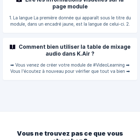
clique sur le module qui m’intéresse pour le visionner. Si j'ai
page module
déjà de nombreux modules, je peux faire un
1. La langue La première donnée qui apparaît sous le titre du
module, dans un encadré jaune, est la langue de celui-ci. 2.
La navigation Le cadenas vert déverrouillé signifie que la
navigation du module est libre. ![](
Comment bien utiliser la table de mixage
audio dans K.Air ?
➡ Vous venez de créer votre module de #VideoLearning ➡
Vous l'écoutez à nouveau pour vérifier que tout va bien ➡
Hélas, le volume de chaque son n'est pas bien ajusté, et
certains sont plus forts que d'autres... 💡 La solution : La
table de mixage audio by Kumullus ! Désormais sur K.Air,
vous pouvez ajuster de manière simple et intuitive le
volume de chaque son de votre formation sans sortir de
l'outil auteur. On vous montre ? ${youtube}[Comment bien
utiliser la table de mixage audio dans K
Vous ne trouvez pas ce que vous